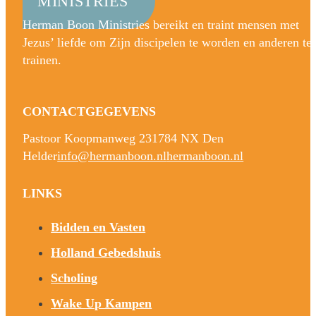
MINISTRIES
Herman Boon Ministries bereikt en traint mensen met
Jezus’ liefde om Zijn discipelen te worden en anderen te
trainen.
CONTACTGEGEVENS
Pastoor Koopmanweg 23
1784 NX Den
Helder
info@hermanboon.nl
hermanboon.nl
LINKS
Bidden en Vasten
Holland Gebedshuis
Scholing
Wake Up Kampen