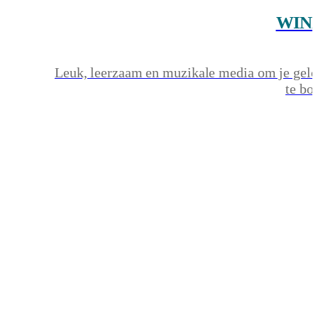
WIN
Leuk, leerzaam en muzikale media om je gelo
te bo