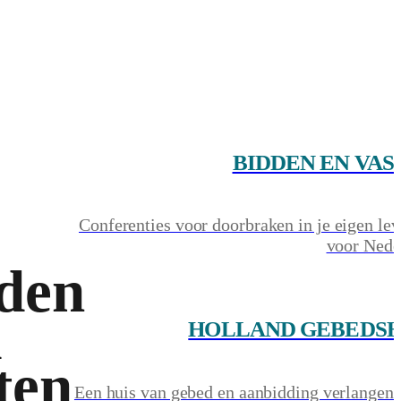
BIDDEN EN VAS
Conferenties voor doorbraken in je eigen le
voor Nede
den
&
HOLLAND GEBEDSH
ten
Een huis van gebed en aanbidding verlangend