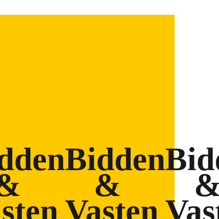
dden
Bidden
Bid
&
&
sten
Vasten
Vas