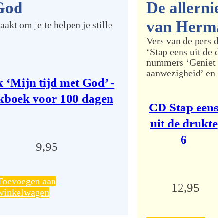
God
De allern
van Herm
kt om je te helpen je stille
Vers van de pers 
‘Stap eens uit de 
nummers ‘Geniet
aanwezigheid’ en 
 ‘Mijn tijd met God’ -
kboek voor 100 dagen
CD Stap een
uit de drukte
6
9,95
Toevoegen aan
12,95
winkelwagen