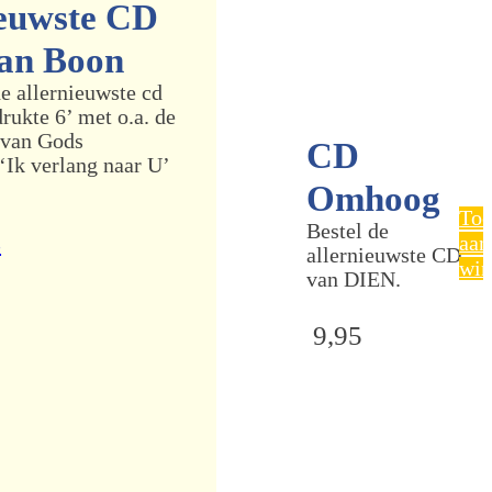
ieuwste CD
an Boon
de allernieuwste cd
drukte 6’ met o.a. de
 van Gods
CD
‘Ik verlang naar U’
Omhoog
Toe
Bestel de
s
aan
allernieuwste CD
win
van DIEN.
9,95