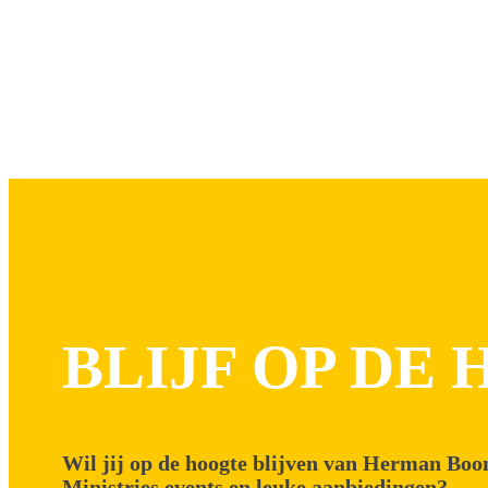
NIEUW
BLIJF OP DE
Wil jij op de hoogte blijven van Herman Boo
Ministries events en leuke aanbiedingen?