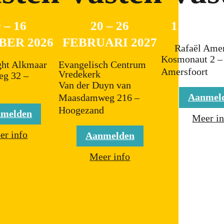
 – 16
20 – 26
1 – 7 ME
ER 2026
FEBRUARI 2027
Rafaël Amer
Kosmonaut 2 –
ght Alkmaar
Evangelisch Centrum
Amersfoort
Vredekerk
eg 32 –
Van der Duyn van
Aanmel
Maasdamweg 216 –
Hoogezand
melden
Meer in
er info
Aanmelden
Meer info