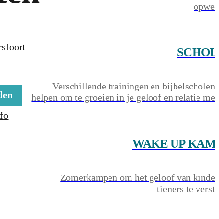
opwek
I 2027
sfoort
SCHOL
Verschillende trainingen en bijbelscholen 
den
helpen om te groeien in je geloof en relatie me
fo
WAKE UP KAM
Zomerkampen om het geloof van kinder
tieners te verst