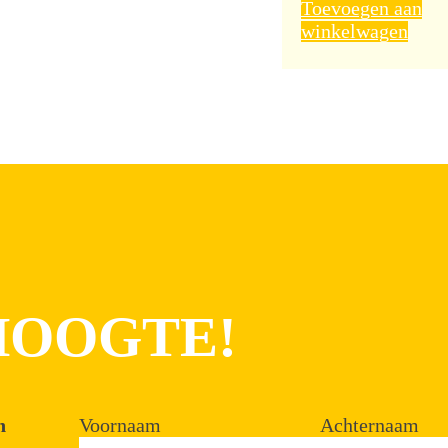
Toevoegen aan
winkelwagen
 HOOGTE!
n
Voornaam
Achternaam