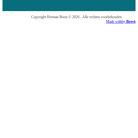
Copyright Herman Boon © 2026 - Alle rechten voorbehouden
Made with
by
Brovis