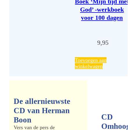
Boek ‘Mijn tijd met
God’ -werkboek
voor 100 dagen
9,95
Toevoegen aan
winkelwagen
NIEUW
De allernieuwste
CD van Herman
CD
Boon
Omhoo
Vers van de pers de