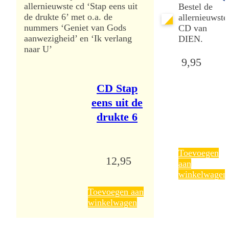
allernieuwste cd ‘Stap eens uit
Bestel de
de drukte 6’ met o.a. de
allernieuwste
nummers ‘Geniet van Gods
CD van
aanwezigheid’ en ‘Ik verlang
DIEN.
NIEUW
naar U’
9,95
CD Stap
eens uit de
drukte 6
Toevoegen
12,95
aan
winkelwagen
Toevoegen aan
winkelwagen