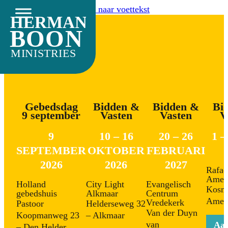
Ga naar hoofdinhoud
Ga naar voettekst
HERMAN
BOON
MINISTRIES
Gebedsdag
Bidden &
Bidden &
Bi
9 september
Vasten
Vasten
V
9
10 – 16
20 – 26
1 –
SEPTEMBER
OKTOBER
FEBRUARI
2026
2026
2027
Rafaë
Amers
Holland
City Light
Evangelisch
Kosmo
gebedshuis
Alkmaar
Centrum
Amers
Vredekerk
Pastoor
Helderseweg 32
Van der Duyn
Koopmanweg 23
– Alkmaar
van
Aa
– Den Helder