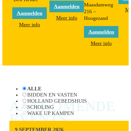
Maasdamweg
Aanmelden
Me
216 –
Aanmelden
Meer info
Hoogezand
Meer info
Aanmelden
Meer info
ALLE
BIDDEN EN VASTEN
HOLLAND GEBEDSHUIS
AANKOMENDE
SCHOLING
WAKE UP KAMPEN
EVENTS
9 SEPTEMBER 2026