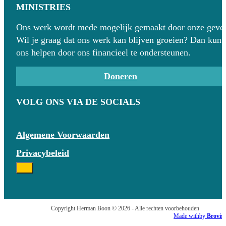
MINISTRIES
Ons werk wordt mede mogelijk gemaakt door onze gever
Wil je graag dat ons werk kan blijven groeien? Dan kun 
ons helpen door ons financieel te ondersteunen.
Doneren
VOLG ONS VIA DE SOCIALS
Algemene Voorwaarden
Privacybeleid
Copyright Herman Boon © 2026 - Alle rechten voorbehouden
Made with
by
Brovis