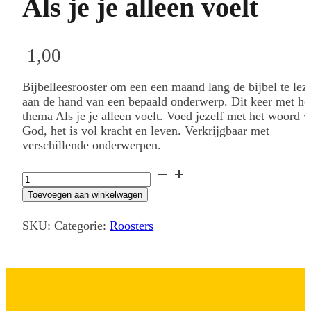
Als je je alleen voelt
1,00
Bijbelleesrooster om een een maand lang de bijbel te lez
aan de hand van een bepaald onderwerp. Dit keer met he
thema Als je je alleen voelt. Voed jezelf met het woord 
God, het is vol kracht en leven. Verkrijgbaar met
verschillende onderwerpen.
Bijbelleesrooster
serie
Toevoegen aan winkelwagen
2
Als
SKU:
Categorie:
Roosters
je
je
alleen
voelt
aantal