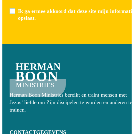
Ik ga ermee akkoord dat deze site mijn informati
opslaat.
HERMAN
BOON
MINISTRIES
Herman Boon Ministries bereikt en traint mensen met
Jezus’ liefde om Zijn discipelen te worden en anderen te
trainen.
CONTACTGEGEVENS