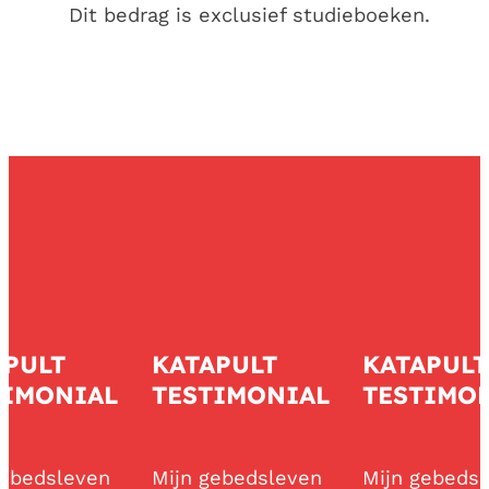
Dit bedrag is exclusief studieboeken.
PULT
KATAPULT
KATAPULT
IMONIAL
TESTIMONIAL
TESTIMON
ebedsleven
Mijn gebedsleven
Mijn gebedsl