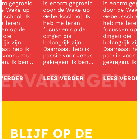
rm gegroeid
is enorm gegroeid
is enorm gegr
e Wake up
door de Wake up
door de Wake
school. Ik
Gebedsschool. Ik
Gebedsschool
 leren
heb me leren
heb me leren
en op de
focussen op de
focussen op 
 die
dingen die
dingen die
ijk zijn.
belangrijk zijn.
belangrijk zijn
ast heb ik
Daarnaast heb ik
Daarnaast heb
 voor Jezus
passie voor Jezus
passie voor J
en. Ik ben…
gekregen. Ik ben…
gekregen. Ik
ERVARINGEN
VERDER
LEES VERDER
LEES VERDE
BLIJF OP DE