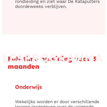
rondleiding en ziet waar De Katapulters
doordeweeks verblijven.
LESPROGRAMMA
Full-time opleiding voor 3
maanden
Onderwijs
Wekelijks worden er door verschillende
leraren lesgegeven over de volgende