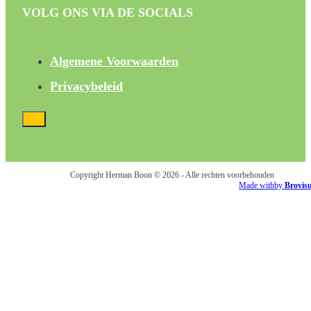
VOLG ONS VIA DE SOCIALS
Algemene Voorwaarden
Privacybeleid
Copyright Herman Boon © 2026 - Alle rechten voorbehouden
Made with
by
Brovis