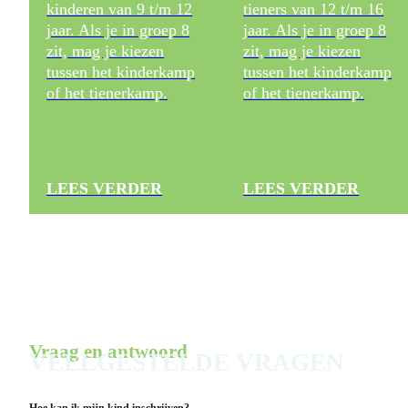
kinderen van 9 t/m 12
tieners van 12 t/m 16
jaar. Als je in groep 8
jaar. Als je in groep 8
zit, mag je kiezen
zit, mag je kiezen
tussen het kinderkamp
tussen het kinderkamp
of het tienerkamp.
of het tienerkamp.
LEES VERDER
LEES VERDER
Vraag en antwoord
VEELGESTELDE VRAGEN
Hoe kan ik mijn kind inschrijven?