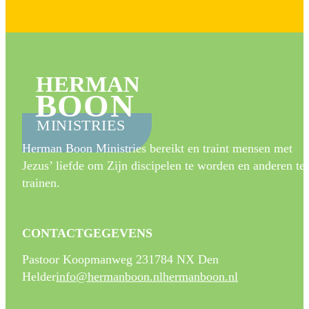
HERMAN
BOON
MINISTRIES
Herman Boon Ministries bereikt en traint mensen met
Jezus’ liefde om Zijn discipelen te worden en anderen te
trainen.
CONTACTGEGEVENS
Pastoor Koopmanweg 23
1784 NX Den
Helder
info@hermanboon.nl
hermanboon.nl