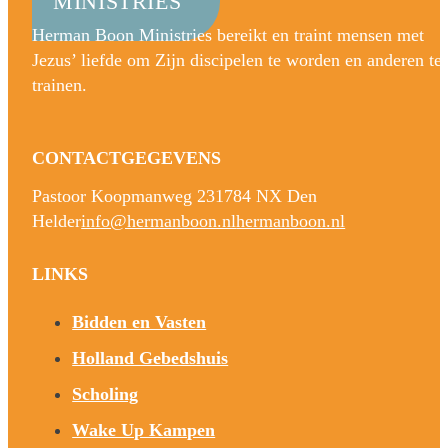
MINISTRIES
Herman Boon Ministries bereikt en traint mensen met
Jezus’ liefde om Zijn discipelen te worden en anderen te
trainen.
CONTACTGEGEVENS
Pastoor Koopmanweg 23
1784 NX Den
Helder
info@hermanboon.nl
hermanboon.nl
LINKS
Bidden en Vasten
Holland Gebedshuis
Scholing
Wake Up Kampen