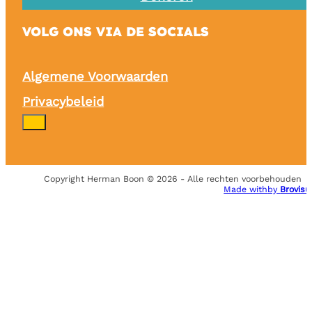
VOLG ONS VIA DE SOCIALS
Algemene Voorwaarden
Privacybeleid
Copyright Herman Boon © 2026 - Alle rechten voorbehouden
Made with
by
Brovisu