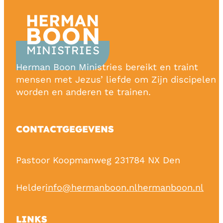
HERMAN
BOON
MINISTRIES
Herman Boon Ministries bereikt en traint
mensen met Jezus’ liefde om Zijn discipelen 
worden en anderen te trainen.
CONTACTGEGEVENS
Pastoor Koopmanweg 23
1784 NX Den
Helder
info@hermanboon.nl
hermanboon.nl
LINKS