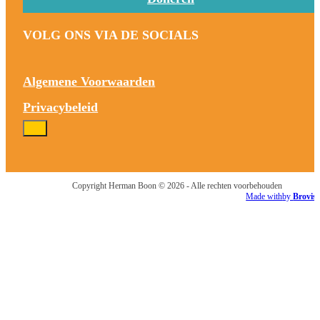
VOLG ONS VIA DE SOCIALS
Algemene Voorwaarden
Privacybeleid
Copyright Herman Boon © 2026 - Alle rechten voorbehouden
Made with
by
Brovis