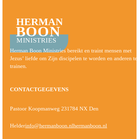
HERMAN
BOON
MINISTRIES
Herman Boon Ministries bereikt en traint mensen met
Jezus’ liefde om Zijn discipelen te worden en anderen te
trainen.
CONTACTGEGEVENS
Pastoor Koopmanweg 23
1784 NX Den
Helder
info@hermanboon.nl
hermanboon.nl