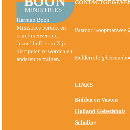
BOON
CONTACTGEGEVE
MINISTRIES
Herman Boon
Ministries bereikt en
Pastoor Koopmanweg 
traint mensen met
Jezus’ liefde om Zijn
discipelen te worden en
Helder
info@hermanboo
anderen te trainen.
LINKS
Bidden en Vasten
Holland Gebedshuis
Scholing