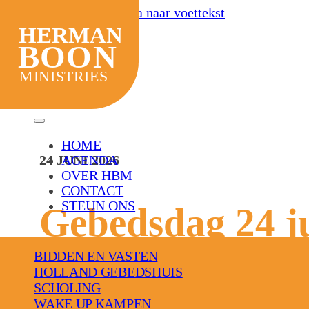
Ga naar hoofdinhoud
Ga naar voettekst
HOME
HERMAN
AGENDA
BOON
OVER HBM
MINISTRIES
CONTACT
STEUN ONS
HOME
AGENDA
24 JUNI 2026
OVER HBM
CONTACT
STEUN ONS
Gebedsdag 24 j
BIDDEN EN VASTEN
HOLLAND GEBEDSHUIS
SCHOLING
WAKE UP KAMPEN