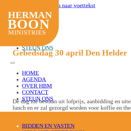
Ga naar hoofdinhoud
Ga naar voettekst
HERMAN
HOME
BOON
AGENDA
OVER HBM
MINISTRIES
30 APRIL 2025
CONTACT
STEUN ONS
Gebedsdag 30 april Den Helder
HOME
AGENDA
OVER HBM
CONTACT
STEUN ONS
De dag zal bestaan uit lofprijs, aanbidding en uit
lunch en er zal gezorgd worden voor koffie en t
Belangrijk
BIDDEN EN VASTEN