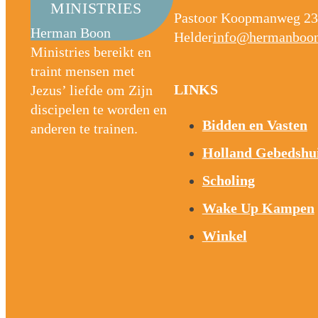
MINISTRIES
Pastoor Koopmanweg 23
Herman Boon
Helder
info@hermanboon
Ministries bereikt en
traint mensen met
LINKS
Jezus’ liefde om Zijn
discipelen te worden en
Bidden en Vasten
anderen te trainen.
Holland Gebedshu
Scholing
Wake Up Kampen
Winkel