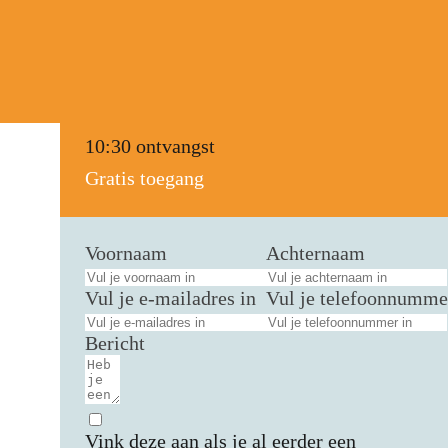
Gebedsdag 30 april Den Helder
Holland gebedshuis
Pastoor Koopmanweg 23 - Den Helder
10:30 ontvangst
Gratis toegang
Voornaam
Achternaam
Vul je e-mailadres in
Vul je telefoonnumme
Bericht
Vink deze aan als je al eerder een