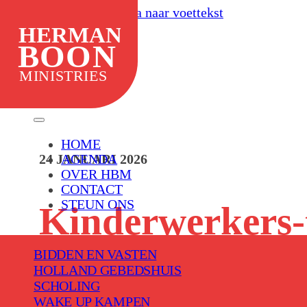
Ga naar hoofdinhoud
Ga naar voettekst
HOME
HERMAN
AGENDA
BOON
OVER HBM
MINISTRIES
CONTACT
STEUN ONS
HOME
AGENDA
24 JANUARI 2026
OVER HBM
CONTACT
STEUN ONS
Kinderwerkers-t
BIDDEN EN VASTEN
HOLLAND GEBEDSHUIS
SCHOLING
WAKE UP KAMPEN