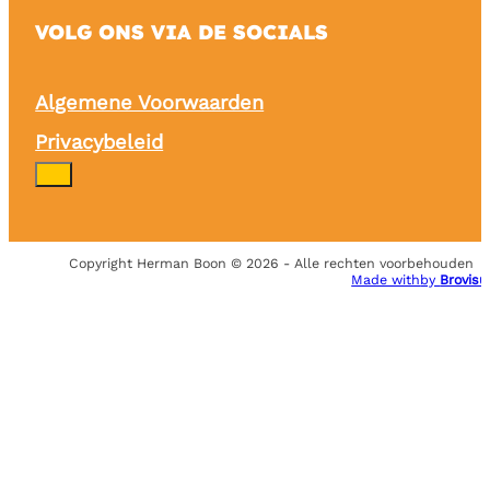
VOLG ONS VIA DE SOCIALS
Algemene Voorwaarden
Privacybeleid
Copyright Herman Boon © 2026 - Alle rechten voorbehouden
Made with
by
Brovisu