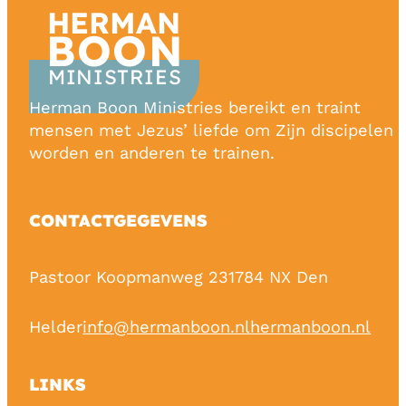
HERMAN
BOON
MINISTRIES
Herman Boon Ministries bereikt en traint
mensen met Jezus’ liefde om Zijn discipelen 
worden en anderen te trainen.
CONTACTGEGEVENS
Pastoor Koopmanweg 23
1784 NX Den
Helder
info@hermanboon.nl
hermanboon.nl
LINKS