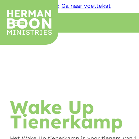
Ga naar hoofdinhoud
Ga naar voettekst
HERMAN
BOON
MINISTRIES
Wake Up
Tienerkamp
Het Wake Up tienerkamp is voor tieners van 1