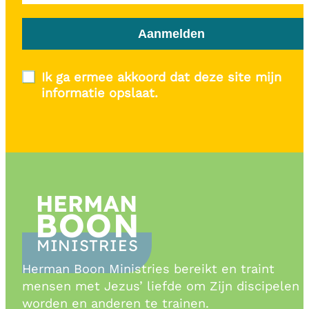
Aanmelden
Ik ga ermee akkoord dat deze site mijn
informatie opslaat.
HERMAN
BOON
MINISTRIES
Herman Boon Ministries bereikt en traint
mensen met Jezus’ liefde om Zijn discipelen 
worden en anderen te trainen.