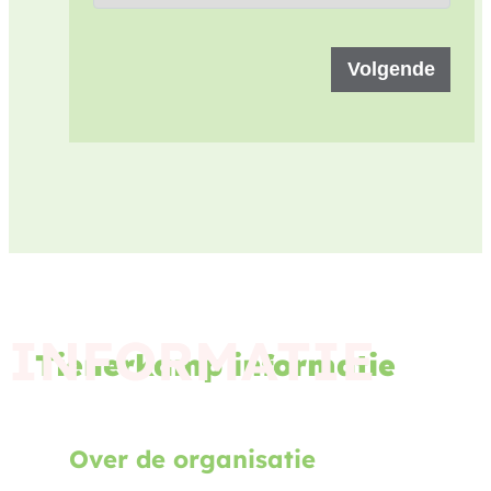
Volgende
INFORMATIE
Tienerkamp informatie
Over de organisatie