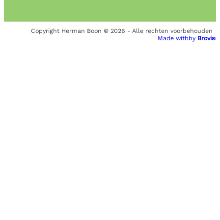
Copyright Herman Boon © 2026 - Alle rechten voorbehouden
Made with
by
Brovisu