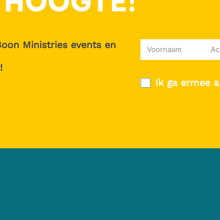
 HOOGTE!
Boon Ministries events en
!
Ik ga ermee a