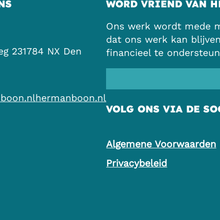
NS
WORD VRIEND VAN H
Ons werk wordt mede mo
dat ons werk kan blijve
eg 23
1784 NX Den
financieel te ondersteun
boon.nl
hermanboon.nl
VOLG ONS VIA DE SO
Algemene Voorwaarden
Privacybeleid