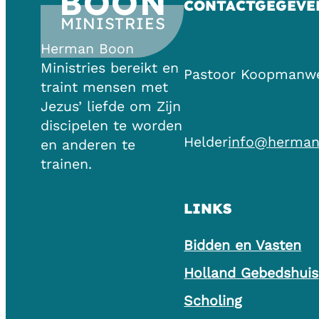
BOON
CONTACTGEGEVE
MINISTRIES
Herman Boon
Ministries bereikt en
Pastoor Koopmanw
traint mensen met
Jezus’ liefde om Zijn
discipelen te worden
Helder
info@herman
en anderen te
trainen.
LINKS
Bidden en Vasten
Holland Gebedshuis
Scholing