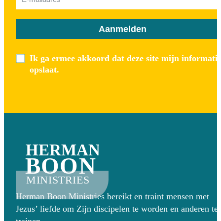
Aanmelden
Ik ga ermee akkoord dat deze site mijn informati
opslaat.
HERMAN
BOON
MINISTRIES
Herman Boon Ministries bereikt en traint mensen met
Jezus’ liefde om Zijn discipelen te worden en anderen te
trainen.