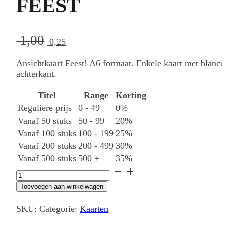
FEEST
Oorspronkelijke
Huidige
1,00
0,25
prijs
prijs
Ansichtkaart Feest! A6 formaat. Enkele kaart met blanco
was:
is:
achterkant.
1,00.
0,25.
Titel
Range
Korting
Reguliere prijs
0 - 49
0%
Vanaf 50 stuks
50 - 99
20%
Vanaf 100 stuks
100 - 199
25%
Vanaf 200 stuks
200 - 499
30%
Vanaf 500 stuks
500 +
35%
Ansichtkaart
serie
Toevoegen aan winkelwagen
p
FEEST
SKU:
Categorie:
Kaarten
aantal