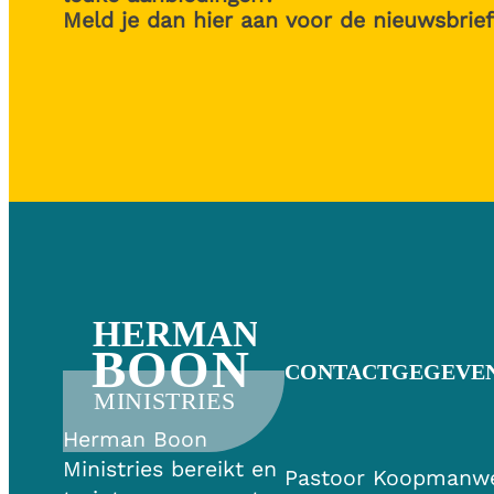
Meld je dan hier aan voor de nieuwsbrief
HERMAN
BOON
CONTACTGEGEVE
MINISTRIES
Herman Boon
Ministries bereikt en
Pastoor Koopmanw