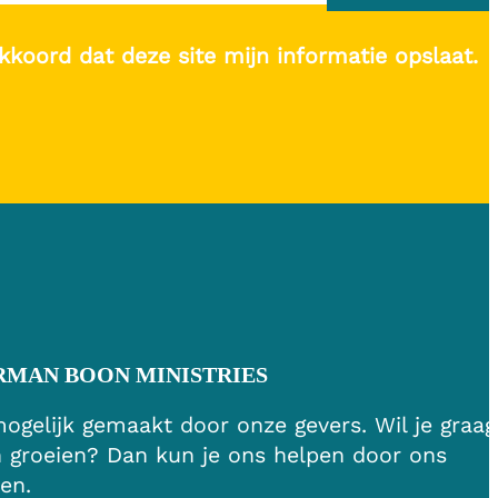
kkoord dat deze site mijn informatie opslaat.
RMAN BOON MINISTRIES
gelijk gemaakt door onze gevers. Wil je graag
n groeien? Dan kun je ons helpen door ons
en.