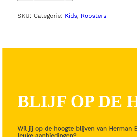
Geef
niet
SKU:
Categorie:
Kids
,
Roosters
op
aantal
BLIJF OP DE
Wil jij op de hoogte blijven van Herman 
leuke aanbiedingen?