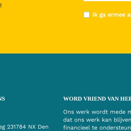
!
Ik ga ermee a
NS
WORD VRIEND VAN HE
Ons werk wordt mede mo
dat ons werk kan blijve
eg 23
1784 NX Den
financieel te ondersteun