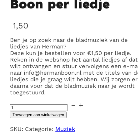
Boon per liedje
1,50
Ben je op zoek naar de bladmuziek van de
liedjes van Herman?
Deze kun je bestellen voor €1,50 per liedje.
Reken in de webshop het aantal liedjes af dat 
wilt ontvangen en stuur vervolgens een e-mai
naar
info@hermanboon.nl
met de titels van d
liedjes die je graag wilt hebben. Wij zorgen er
daarna voor dat de bladmuziek naar je wordt
toegestuurd.
Bladmuziek
Herman
Toevoegen aan winkelwagen
Boon
per
SKU:
Categorie:
Muziek
liedje
aantal