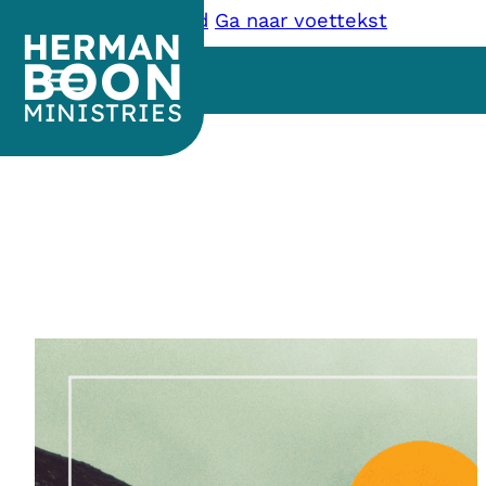
Ga naar hoofdinhoud
Ga naar voettekst
HERMAN
BOON
MINISTRIES