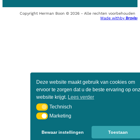
Copyright Herman Boon © 2026 - Alle rechten voorbehouden
Made with
by
Brovisu
Deze website maakt gebruik van cookies om
ervoor te zorgen dat u de beste ervaring op on
website krijgt.
Lees verder
Technisch
Technisch
Marketing
Marketing
Bewaar instellingen
Toestaan