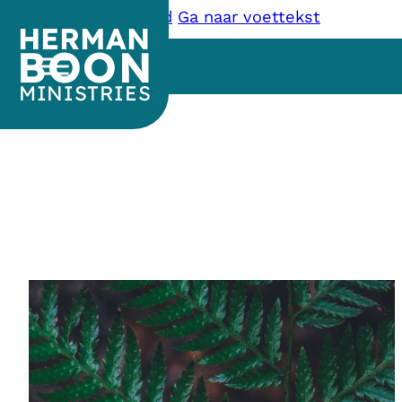
Ga naar hoofdinhoud
Ga naar voettekst
HERMAN
BOON
MINISTRIES