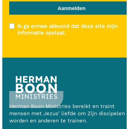
Aanmelden
Ik ga ermee akkoord dat deze site mijn
informatie opslaat.
HERMAN
BOON
MINISTRIES
Herman Boon Ministries bereikt en traint
mensen met Jezus’ liefde om Zijn discipelen 
worden en anderen te trainen.