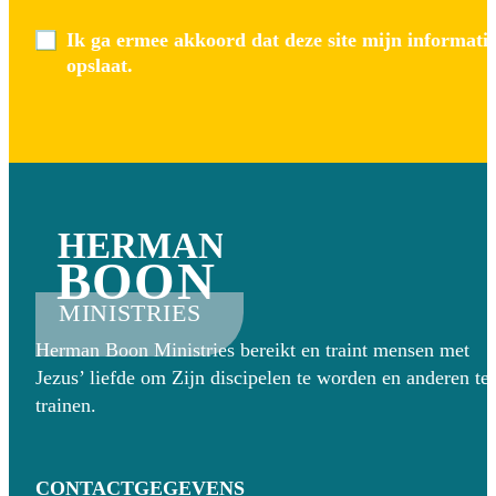
Ik ga ermee akkoord dat deze site mijn informati
opslaat.
HERMAN
BOON
MINISTRIES
Herman Boon Ministries bereikt en traint mensen met
Jezus’ liefde om Zijn discipelen te worden en anderen te
trainen.
CONTACTGEGEVENS