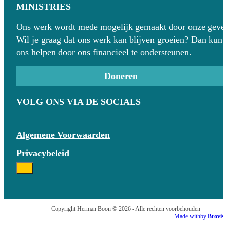
MINISTRIES
Ons werk wordt mede mogelijk gemaakt door onze gever
Wil je graag dat ons werk kan blijven groeien? Dan kun 
ons helpen door ons financieel te ondersteunen.
Doneren
VOLG ONS VIA DE SOCIALS
Algemene Voorwaarden
Privacybeleid
Copyright Herman Boon © 2026 - Alle rechten voorbehouden
Made with
by
Brovis