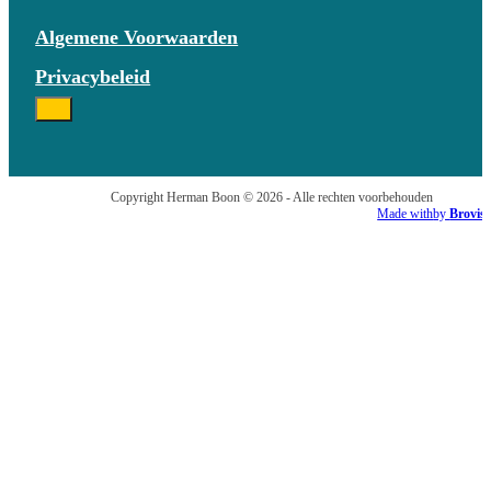
Algemene Voorwaarden
Privacybeleid
Copyright Herman Boon © 2026 - Alle rechten voorbehouden
Made with
by
Brovis