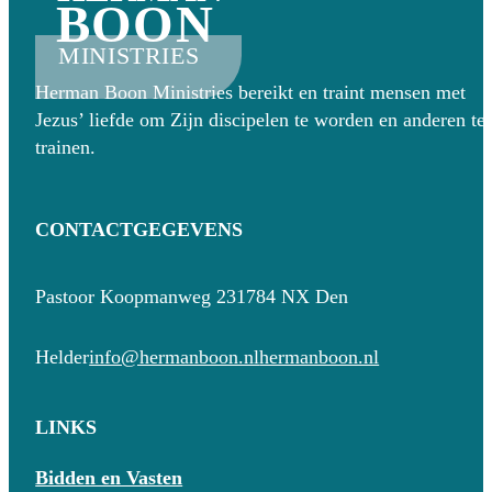
BOON
MINISTRIES
Herman Boon Ministries bereikt en traint mensen met
Jezus’ liefde om Zijn discipelen te worden en anderen te
trainen.
CONTACTGEGEVENS
Pastoor Koopmanweg 23
1784 NX Den
Helder
info@hermanboon.nl
hermanboon.nl
LINKS
Bidden en Vasten