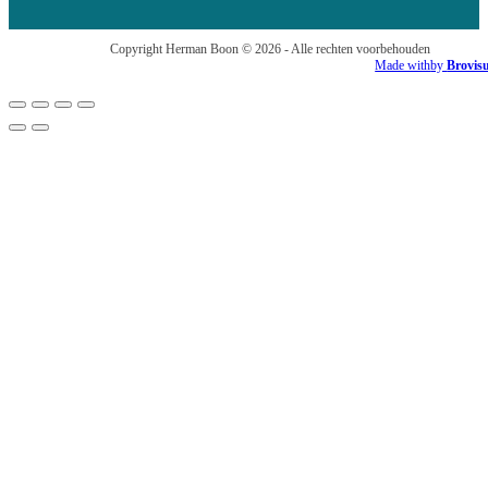
Copyright Herman Boon © 2026 - Alle rechten voorbehouden
Made with
by
Brovis