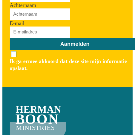
Achternaam
E-mail
Aanmelden
Ik ga ermee akkoord dat deze site mijn informatie
opslaat.
HERMAN
BOON
MINISTRIES