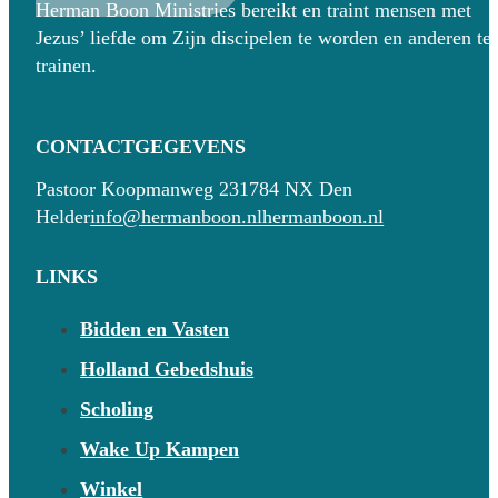
Herman Boon Ministries bereikt en traint mensen met
Jezus’ liefde om Zijn discipelen te worden en anderen te
trainen.
CONTACTGEGEVENS
Pastoor Koopmanweg 23
1784 NX Den
Helder
info@hermanboon.nl
hermanboon.nl
LINKS
Bidden en Vasten
Holland Gebedshuis
Scholing
Wake Up Kampen
Winkel