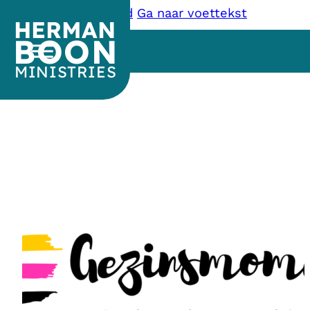
Ga naar hoofdinhoud
Ga naar voettekst
HERMAN
BOON
MINISTRIES