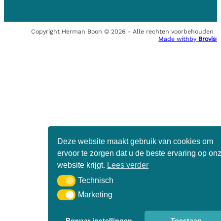
Copyright Herman Boon © 2026 - Alle rechten voorbehouden
Made with
by
Brovisu
Deze website maakt gebruik van cookies om
ervoor te zorgen dat u de beste ervaring op on
website krijgt.
Lees verder
Technisch
Technisch
Marketing
Marketing
Bewaar instellingen
Toestaan