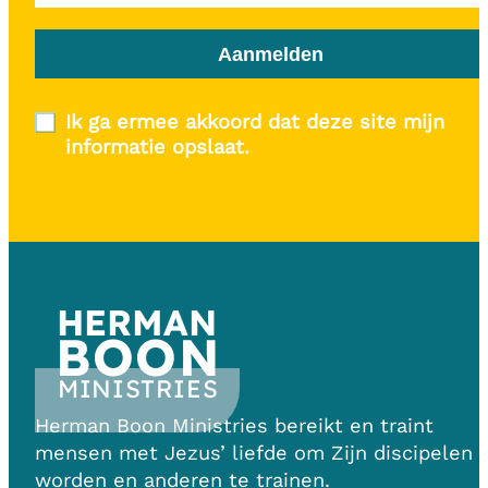
Aanmelden
Ik ga ermee akkoord dat deze site mijn
informatie opslaat.
HERMAN
BOON
MINISTRIES
Herman Boon Ministries bereikt en traint
mensen met Jezus’ liefde om Zijn discipelen 
worden en anderen te trainen.