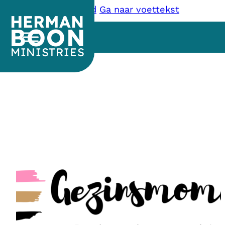
Ga naar hoofdinhoud
Ga naar voettekst
HERMAN
BOON
MINISTRIES