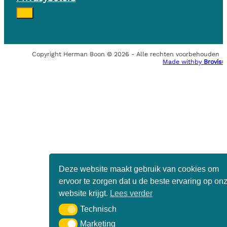
Copyright Herman Boon © 2026 - Alle rechten voorbehouden
Made with
by
Brovisu
Deze website maakt gebruik van cookies om
ervoor te zorgen dat u de beste ervaring op on
website krijgt.
Lees verder
Technisch
Technisch
Marketing
Marketing