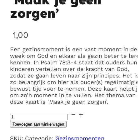
zorgen’
1,00
Een gezinsmoment is een vast moment in de
week om God en elkaar als gezin beter te ler
kennen. In Psalm 78:3-4 staat dat ouders hun
kinderen vertellen over de kracht van God,
zodat ze gaan leven naar Zijn principes. Het is
zo belangrijk om hier als ouder(s) regelmatig 
bewust tijd voor te nemen. Deze kaart helpt j
om zo’n moment in te vullen. Het thema van
deze kaart is ‘Maak je geen zorgen’.
Gezinsmoment12
'Maak
Toevoegen aan winkelwagen
je
geen
SKU:
Categorie:
Gezinsmomenten