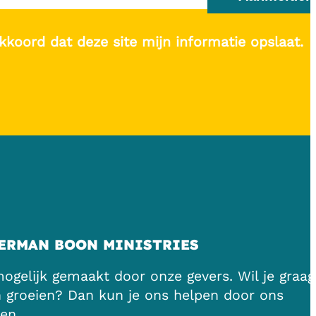
kkoord dat deze site mijn informatie opslaat.
ERMAN BOON MINISTRIES
gelijk gemaakt door onze gevers. Wil je graag
n groeien? Dan kun je ons helpen door ons
en.