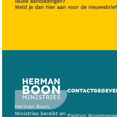
leuke aanbiedingen?
Meld je dan hier aan voor de nieuwsbrief
HERMAN
BOON
CONTACTGEGEVE
MINISTRIES
Herman Boon
Ministries bereikt en
Pastoor Koopmanw