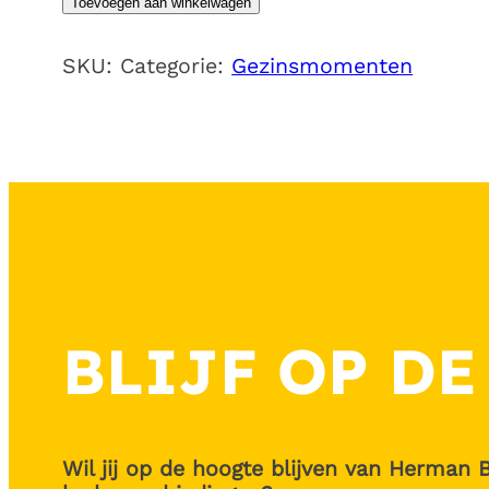
Toevoegen aan winkelwagen
niet
boos'
SKU:
Categorie:
Gezinsmomenten
aantal
BLIJF OP DE
Wil jij op de hoogte blijven van Herman 