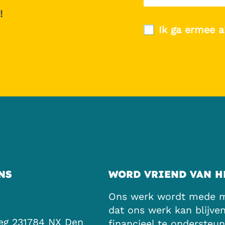
!
Ik ga ermee a
NS
WORD VRIEND VAN H
Ons werk wordt mede mo
dat ons werk kan blijve
eg 23
1784 NX Den
financieel te ondersteun