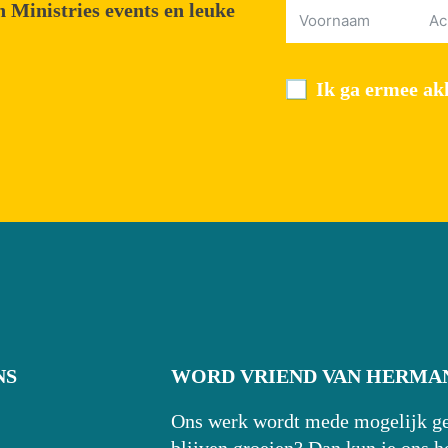
 Ministries events en leuke
Ik ga ermee akk
NS
WORD VRIEND VAN HERMAN
Ons werk wordt mede mogelijk gem