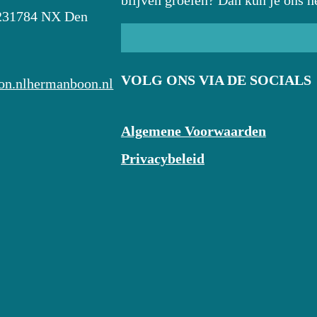
blijven groeien? Dan kun je ons h
23
1784 NX Den
VOLG ONS VIA DE SOCIALS
n.nl
hermanboon.nl
Algemene Voorwaarden
Privacybeleid