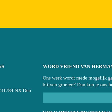
NS
WORD VRIEND VAN HERMAN
Ons werk wordt mede mogelijk gem
blijven groeien? Dan kun je ons h
23
1784 NX Den