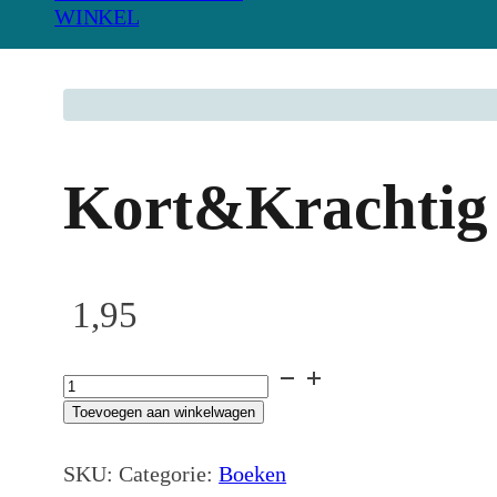
WINKEL
Kort&Krachtig o
1,95
Kort&Krachtig
over
Toevoegen aan winkelwagen
teleurstelling
aantal
SKU:
Categorie:
Boeken