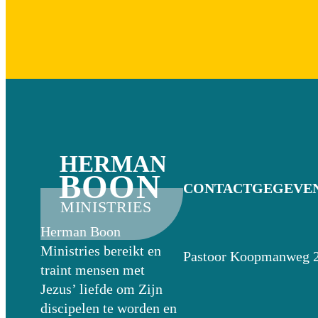
HERMAN
BOON
CONTACTGEGEVE
MINISTRIES
Herman Boon
Ministries bereikt en
Pastoor Koopmanweg 
traint mensen met
Jezus’ liefde om Zijn
discipelen te worden en